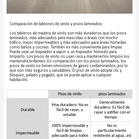
Comparación de tablones de vinilo y pisos laminados
Los tableros de madera de vinilo son más duraderos que los pisos
laminados, más adecuados para mascotas o áreas con mucho
tráfico, mejor impermeables y más adecuados para áreas húmedas
como baños y cocinas. También es más conveniente para limpiar.
Puede usar un trapeador a vapor o un trapeador húmedo para
limpiarlo. Los pisos de vinilo no usan cera y mantenerlos limpios los
mantendrá brillantes. En comparación con los pisos laminados, los
pisos de vinilo no tienen emisiones de gases contaminantes, por lo
que son más seguros y saludables. El piso de vinilo adopta clic y
bloqueo, pelado y pegado, que se puede aplicar a cualquier
habitación.
Pisos de vinilo
pisos laminados
Generalmente
Muy duradero. No es
duradero. Es
fácil de
Durable
fácil de rayar. y
rayar y astillar con el
estable
.
tiempo
es
100% impermeable y
No
fácil de limpiar,
particularmente
Impermeable
adecuado para todos
resistente al agua, así