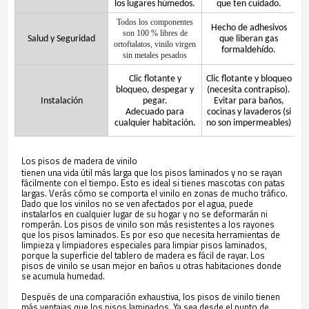
los lugares húmedos.
que ten cuidado.
Todos los componentes
Hecho de adhesivos
son 100 % libres de
Salud y Seguridad
que liberan gas
ortoftalatos, vinilo virgen
formaldehído.
sin metales pesados
Clic flotante y
Clic flotante y bloqueo
bloqueo, despegar y
(necesita contrapiso).
Instalación
pegar.
Evitar para baños,
Adecuado para
cocinas y lavaderos (si
cualquier habitación.
no son impermeables)
Los pisos de madera de vinilo
tienen una vida útil más larga que los pisos laminados y no se rayan
fácilmente con el tiempo. Esto es ideal si tienes mascotas con patas
largas. Verás cómo se comporta el vinilo en zonas de mucho tráfico.
Dado que los vinilos no se ven afectados por el agua, puede
instalarlos en cualquier lugar de su hogar y no se deformarán ni
romperán. Los pisos de vinilo son más resistentes a los rayones
que los pisos laminados. Es por eso que necesita herramientas de
limpieza y limpiadores especiales para limpiar pisos laminados,
porque la superficie del tablero de madera es fácil de rayar. Los
pisos de vinilo se usan mejor en baños u otras habitaciones donde
se acumula humedad.
Después de una comparación exhaustiva, los pisos de vinilo tienen
más ventajas que los pisos laminados. Ya sea desde el punto de