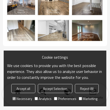
Cookie settings
We use cookies to provide you with the best possible
experience. They also allow us to analyze user behavior in
order to constantly improve the website for you.
Accept all
Accept Selection
Reject All
Inicio
búsqueda
categoría
Enviar consulta
Necessary
Analytics
Preferences
Marketing