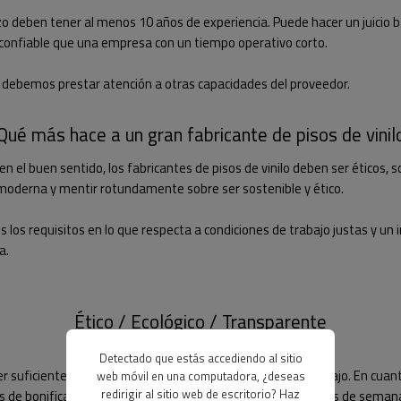
o deben tener al menos 10 años de experiencia. Puede hacer un juicio 
confiable que una empresa con un tiempo operativo corto.
 debemos prestar atención a otras capacidades del proveedor.
Qué más hace a un gran fabricante de pisos de vinil
 el buen sentido, los fabricantes de pisos de vinilo deben ser éticos,
moderna y mentir rotundamente sobre ser sostenible y ético.
s los requisitos en lo que respecta a condiciones de trabajo justas y 
a.
Ético / Ecológico / Transparente
Detectado que estás accediendo al sitio
r suficiente tiempo libre para tener una vida fuera del trabajo. En cuan
web móvil en una computadora, ¿deseas
redirigir al sitio web de escritorio? Haz
 de bonificación por horas extras y trabajo durante los fines de semana