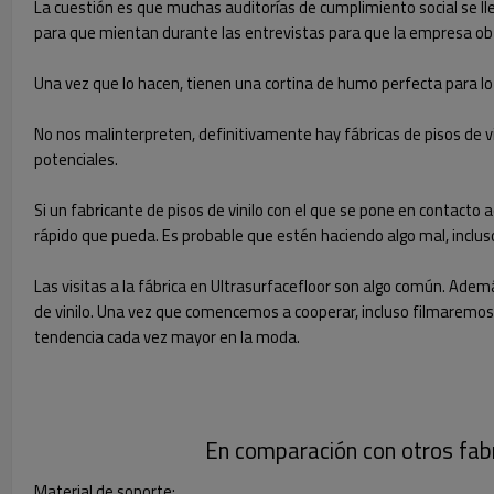
La cuestión es que muchas auditorías de cumplimiento social se lle
para que mientan durante las entrevistas para que la empresa obt
Una vez que lo hacen, tienen una cortina de humo perfecta para l
No nos malinterpreten, definitivamente hay fábricas de pisos de vini
potenciales.
Si un fabricante de pisos de vinilo con el que se pone en contacto 
rápido que pueda. Es probable que estén haciendo algo mal, incluso
Las visitas a la fábrica en Ultrasurfacefloor son algo común. Ade
de vinilo. Una vez que comencemos a cooperar, incluso filmaremos
tendencia cada vez mayor en la moda.
En comparación con otros fabr
Material de soporte: