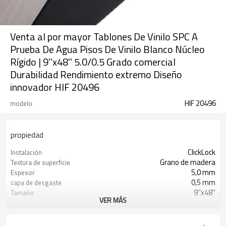
Venta al por mayor Tablones De Vinilo SPC A
Prueba De Agua Pisos De Vinilo Blanco Núcleo
Rígido | 9''x48'' 5.0/0.5 Grado comercial
Durabilidad Rendimiento extremo Diseño
innovador HIF 20496
HIF 20496
modelo
propiedad
ClickLock
Instalación
Grano de madera
Textura de superficie
5,0 mm
Espesor
0,5 mm
capa de desgaste
9''x48''
Tamaño
VER MÁS
Espalda seca
UnderPad
Impermeable
Características
Libre
Formaldehído