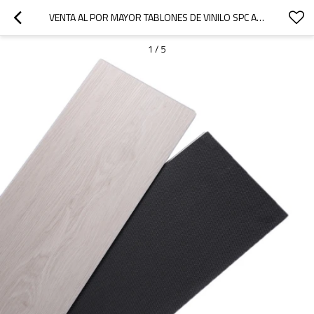
VENTA AL POR MAYOR TABLONES DE VINILO SPC A PRUEBA DE AGUA PISOS DE VINILO BLANCO NÚCLEO RÍGIDO | 9''X48'' 5.0/0.5 GRADO COMERCIAL DURABILIDAD RENDIMIENTO EXTREMO DISEÑO INNOVADOR HIF 20496
1
/
5