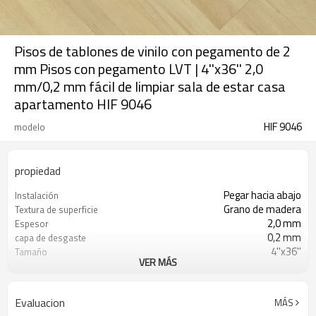
Pisos de tablones de vinilo con pegamento de 2
mm Pisos con pegamento LVT | 4''x36'' 2,0
mm/0,2 mm fácil de limpiar sala de estar casa
apartamento HIF 9046
HIF 9046
modelo
propiedad
Pegar hacia abajo
Instalación
Grano de madera
Textura de superficie
2,0 mm
Espesor
0,2 mm
capa de desgaste
4''x36''
Tamaño
VER MÁS
Espalda seca
UnderPad
Impermeable
Características
Libre
Formaldehído
Evaluacion
MÁS