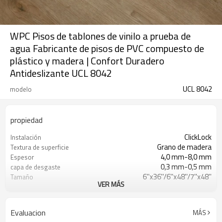
WPC Pisos de tablones de vinilo a prueba de
agua Fabricante de pisos de PVC compuesto de
plástico y madera | Confort Duradero
Antideslizante UCL 8042
UCL 8042
modelo
propiedad
ClickLock
Instalación
Grano de madera
Textura de superficie
4,0 mm-8,0 mm
Espesor
0,3 mm-0,5 mm
capa de desgaste
6''x36''/6''x48''/7''x48''
Tamaño
VER MÁS
(Personalizable)
EVA/IXPE/Corcho
UnderPad
Impermeable/antideslizante/ignífugo/r
Características
Evaluacion
MÁS
a los arañazos