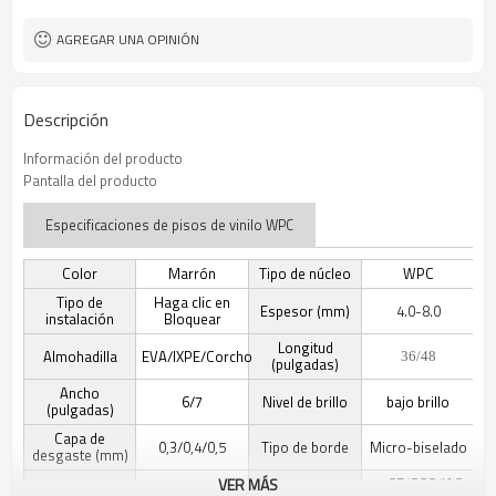
Libre
Formaldehído
AGREGAR UNA OPINIÓN
Descripción
Información del producto
Pantalla del producto
Especificaciones de pisos de vinilo WPC
Color
Marrón
Tipo de núcleo
WPC
Tipo de
Haga clic en
Espesor (mm)
4.0-8.0
instalación
Bloquear
Longitud
Almohadilla
EVA/IXPE/Corcho
36/48
(pulgadas)
Ancho
6/7
Nivel de brillo
bajo brillo
(pulgadas)
Capa de
0,3/0,4/0,5
Tipo de borde
Micro-biselado
desgaste (mm)
VER MÁS
CE/SGS/IAC-
Detalle de
Grano de