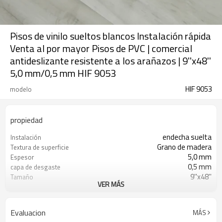
Pisos de vinilo sueltos blancos Instalación rápida
Venta al por mayor Pisos de PVC | comercial
antideslizante resistente a los arañazos | 9''x48''
5,0 mm/0,5 mm HIF 9053
HIF 9053
modelo
propiedad
endecha suelta
Instalación
Grano de madera
Textura de superficie
5,0 mm
Espesor
0,5 mm
capa de desgaste
9''x48''
Tamaño
VER MÁS
8
Piezas/Cartón
Impermeable
Características
Libre
Formaldehído
Evaluacion
MÁS