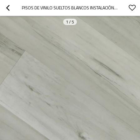
PISOS DE VINILO SUELTOS BLANCOS INSTALACIÓN RÁPIDA VENTA AL POR MAYOR PISOS DE PVC | COMERCIAL ANTIDESLIZANTE RESISTENTE A LOS ARAÑAZOS | 9''X48'' 5,0 MM/0,5 MM HIF 9053
1
/
5