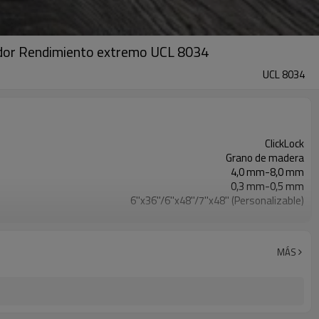
ovador Rendimiento extremo UCL 8034
UCL 8034
ClickLock
Grano de madera
4,0 mm-8,0 mm
0,3 mm-0,5 mm
6''x36''/6''x48''/7''x48'' (Personalizable)
EVA/IXPE
Impermeable/antideslizante/ignífugo/resistente a los arañazos
Libre
MÁS