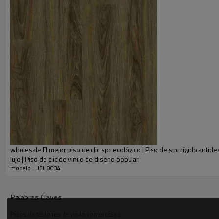
• ¡Excelente para cualquier habitación de su hogar! Incluso en habitacion
• Visuales de tablones de madera que complementan cualquier interior.
• Bajo COV: calidad del aire interior Floor Score® certificado para paráme
• El sistema de clic de bloqueo extra hermético sella el agua. no se da
• La capa superior transparente proporciona mayor durabilidad.
• Solución duradera, fácil de instalar y de bajo mantenimiento para estilo
• El sistema de bloqueo plegable permite una instalación rápida y segur
• Pavimentos 100% impermeables, aptos para cualquier estancia de la ca
• Su núcleo rígido a base de piedra hace que cada tablón sea resistente a 
wholesale El mejor piso de clic spc ecológico | Piso de spc rígido antide
lujo | Piso de clic de vinilo de diseño popular
modelo : UCL 8034
Palabras Claves
Pisos de tablones de vinilo comerciales