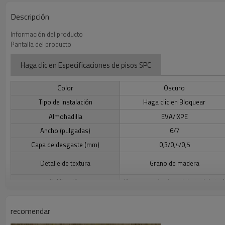
Descripción
Información del producto
Pantalla del producto
Haga clic en Especificaciones de pisos SPC
Color
Oscuro
Tipo de instalación
Haga clic en Bloquear
Almohadilla
EVA/IXPE
Ancho (pulgadas)
6/7
Capa de desgaste (mm)
0,3/0,4/0,5
Detalle de textura
Grano de madera
Calificación
Por encima/en/por debajo del nivel
Haga clic en Beneficios de los pisos SPC
recomendar