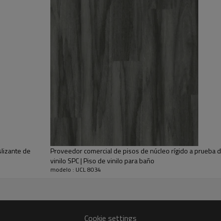
es de tres estaciones. Rango de temperatura: -20 F a 150 F.
tros de aulas escolares y oficinas privadas.
ñará en caso de derrame o humedad
s de vida ocupados y activos.
a sobre imperfecciones menores del contrapiso.
sa, incluidos sótanos, soláriums y baños completos.
las abolladuras y los rayones. Perfecto para áreas de alto tráfico.
slizante de
Proveedor comercial de pisos de núcleo rígido a prueba 
vinilo SPC | Piso de vinilo para baño
modelo : UCL 8034
Cookie settings