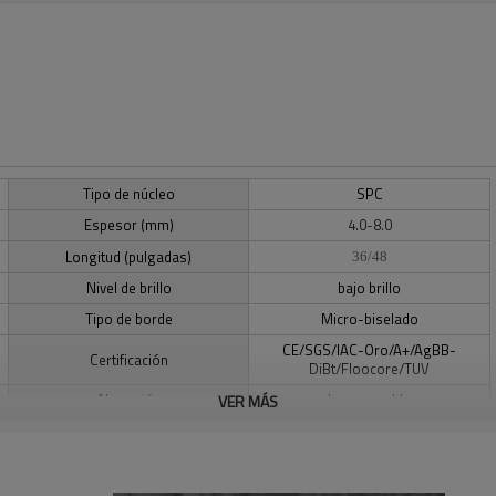
Tipo de núcleo
SPC
Espesor (mm)
4.0-8.0
Longitud (pulgadas)
36/48
Nivel de brillo
bajo brillo
Tipo de borde
Micro-biselado
CE/SGS/IAC-Oro/A+/AgBB-
Certificación
DiBt/Floocore/TUV
Absorción
Impermeable
VER MÁS