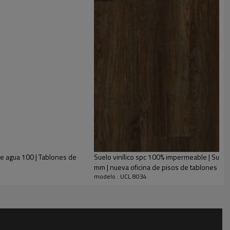
de agua 100 | Tablones de
Suelo vinílico spc 100% impermeable | Suelo
mm | nueva oficina de pisos de tablones spc
modelo : UCL 8034