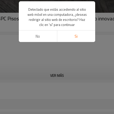
Detectado que estás accediendo al sitio
web móvil en una computadora, ¿deseas
k SPC Pisos comerciales de núcleo rígido | Diseño inn
redirigir al sitio web de escritorio? Haz
clic en 'sí' para continuar
No
Si
VER MÁS