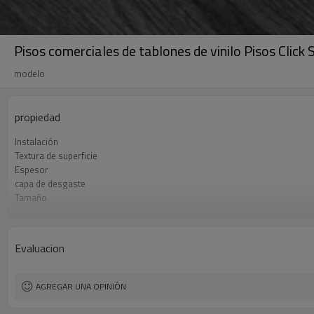
Pisos comerciales de tablones de vinilo Pisos Clic
modelo
propiedad
Instalación
Textura de superficie
Espesor
capa de desgaste
Tamaño
UnderPad
Características
Formaldehído
Evaluacion
AGREGAR UNA OPINIÓN