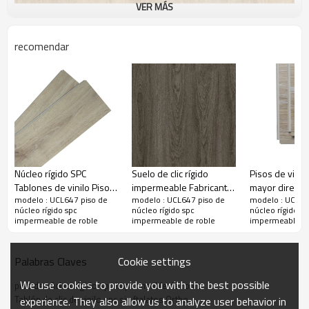
VER MÁS
recomendar
Núcleo rígido SPC
Suelo de clic rígido
Pisos de vinil
Tablones de vinilo Pisos
impermeable Fabricante
mayor directo
modelo : UCL647 piso de
modelo : UCL647 piso de
modelo : UCL64
de vinilo Acabado de
| clic de vinilo spc con
fabricante Ta
núcleo rígido spc
núcleo rígido spc
núcleo rígido sp
madera Fabricante de
aspecto de madera de 5
vinilo de lujo 
impermeable de roble
impermeable de roble
impermeable de
pisos de PVC | VOC bajo
mm | spc vinil rigido uso
rígido | Diseño
de gama alta 7''x48''
comercial
Innovador | S
5.5mm para uso
baño comercial
Cookie settings
Palabras Claves
comercial HIF 20501
1,5 mm minimi
We use cookies to provide you with the best possible
sonido RTS 2
piso de núcleo rígido spc impermeable de roble
Tablón de clic de vinilo spc sin ftalatos Ortho
experience. They also allow us to analyze user behavior in