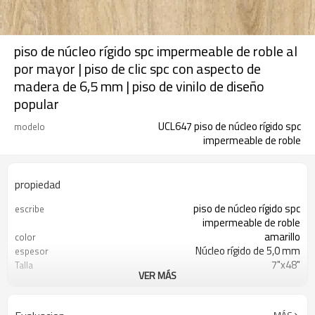
piso de núcleo rígido spc impermeable de roble al
por mayor | piso de clic spc con aspecto de
madera de 6,5 mm | piso de vinilo de diseño
popular
UCL647 piso de núcleo rígido spc
modelo
impermeable de roble
propiedad
piso de núcleo rígido spc
escribe
impermeable de roble
amarillo
color
Núcleo rígido de 5,0 mm
espesor
7"x48"
Talla
VER MÁS
IXPE de 1,5 mm (0,039")
almohadilla
20 mil (0,5 mm)
capa de desgaste
comercial ligero y residencial
usar