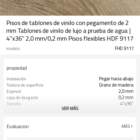
Pisos de tablones de vinilo con pegamento de 2
mm Tablones de vinilo de lujo a prueba de agua |
4''x36'' 2,0 mm/0,2 mm Pisos flexibles HDF 9117
FHD 9117
modelo
propiedad
Pegar hacia abajo
Instalación
Grano de madera
Textura de superficie
2,0 mm
Espesor
0,2 mm
capa de desgaste
4''x36''
Tamaño
VER MÁS
Espalda seca
UnderPad
Impermeable
Características
Libre
Formaldehído
Evaluacion
MÁS