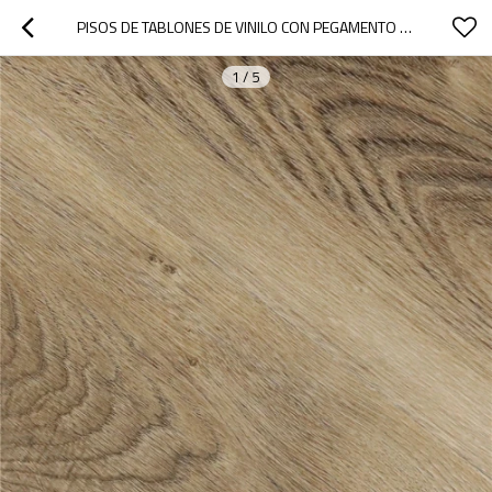
PISOS DE TABLONES DE VINILO CON PEGAMENTO DE 2 MM TABLONES DE VINILO DE LUJO A PRUEBA DE AGUA | 4''X36'' 2,0 MM/0,2 MM PISOS FLEXIBLES HDF 9117
1
/
5