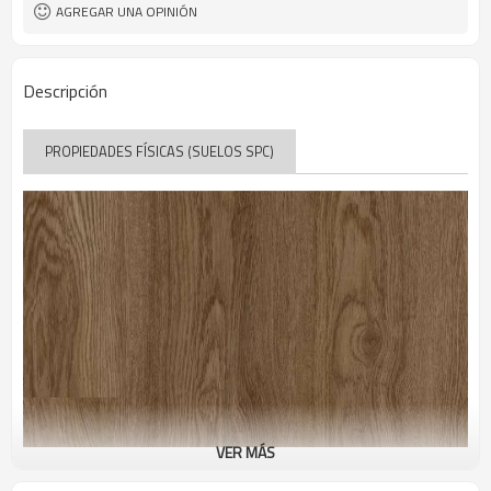
haga clic en el sistema de bloqueo
Instalar en pc
AGREGAR UNA OPINIÓN
CE/ISO9001/Puntuación de piso
certificados
UCL649
modelo
Descripción
PROPIEDADES FÍSICAS (SUELOS SPC)
VER MÁS