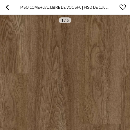
PISO COMERCIAL LIBRE DE VOC SPC | PISO DE CLIC SPC DE ROBLE DE NUEVO DISEÑO | VINILO RÍGIDO SPC DE 7 "X48" PARA USO DOMÉSTICO
1
/
5