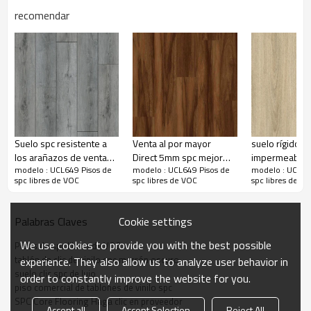
recomendar
Suelo spc resistente a
Venta al por mayor
suelo rígido s
los arañazos de venta
Direct 5mm spc mejor
impermeable b
modelo : UCL649 Pisos de
modelo : UCL649 Pisos de
modelo : UCL64
caliente | gris New spc
suelo de vinilo|Suelo
por mayor | su
spc libres de VOC
spc libres de VOC
spc libres de V
vinilo click |luxury spc
antideslizante click
vinilo spc con
rigido para uso
spc|piso rígido de vinilo
de madera de 
domestico
para baño spc
oficina de tab
Cookie settings
Palabras Claves
clic spc
We use cookies to provide you with the best possible
Pisos de spc libres de VOC
tablón de clic de vinilo spc marrón oscuro
experience. They also allow us to analyze user behavior in
suelo clic spc de lujo
order to constantly improve the website for you.
piso comercial de tablones de vinilo spc
SPC Core Flooring Haga clic en proveedor
Accept all
Accept Selection
Reject All