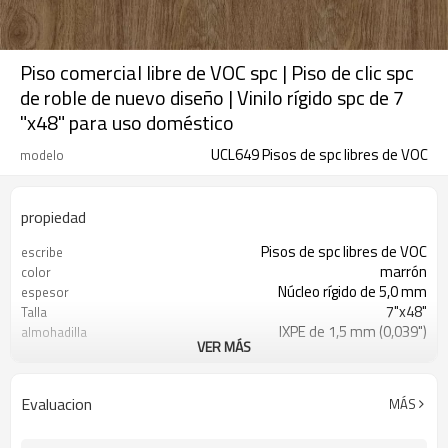
Piso comercial libre de VOC spc | Piso de clic spc
de roble de nuevo diseño | Vinilo rígido spc de 7
"x48" para uso doméstico
UCL649 Pisos de spc libres de VOC
modelo
propiedad
Pisos de spc libres de VOC
escribe
marrón
color
Núcleo rígido de 5,0 mm
espesor
7"x48"
Talla
IXPE de 1,5 mm (0,039")
almohadilla
VER MÁS
20 mil (0,5 mm)
capa de desgaste
comercial ligero y residencial
usar
comercial ligero-15 años residencial -
garantía limitada
Evaluacion
MÁS
de por vida
impermeable/ignífugo/antideslizante
rasgo