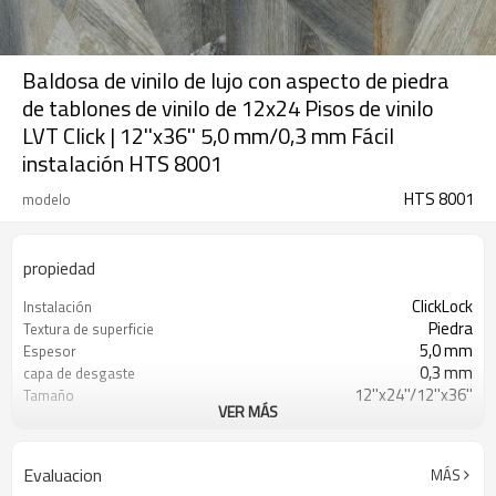
Baldosa de vinilo de lujo con aspecto de piedra
de tablones de vinilo de 12x24 Pisos de vinilo
LVT Click | 12''x36'' 5,0 mm/0,3 mm Fácil
instalación HTS 8001
HTS 8001
modelo
propiedad
ClickLock
Instalación
Piedra
Textura de superficie
5,0 mm
Espesor
0,3 mm
capa de desgaste
12''x24''/12''x36''
Tamaño
VER MÁS
Espalda seca
UnderPad
Impermeable
Características
Libre
Formaldehído
Evaluacion
MÁS