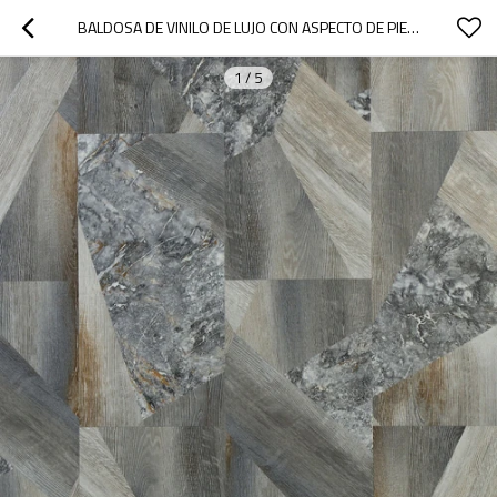
BALDOSA DE VINILO DE LUJO CON ASPECTO DE PIEDRA DE TABLONES DE VINILO DE 12X24 PISOS DE VINILO LVT CLICK | 12''X36'' 5,0 MM/0,3 MM FÁCIL INSTALACIÓN HTS 8001
1
/
5