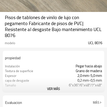
Pisos de tablones de vinilo de lujo con
pegamento Fabricante de pisos de PVC|
Resistente al desgaste Bajo mantenimiento UCL
8076
UCL 8076
modelo
propiedad
Pegar hacia abajo
Instalación
Grano de madera
Textura de superficie
2,0 mm-5,0 mm
Espesor
0,2 mm-0,5 mm
capa de desgaste
6''x36''/6''x48''/7''x48''
Tamaño
VER MÁS
(Personalizable)
EVA/IXPE
UnderPad
Impermeable/antideslizante/ignífugo/r
Características
Evaluacion
MÁS
a los arañazos