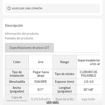
Libre
Formaldehído
AGREGAR UNA OPINIÓN
Descripción
Información del producto
Pantalla del producto
Especificaciones de pisos LVT
Impermeable/antides
Color
Gris
Rasgo
a los arañ
Tipo de
Pegar hacia
CLORURO DE
Tipo de núcleo
instalación
abajo
POLIVINILO
Almohadilla
EVA/IXPE
Espesor (mm)
2.0-5.0
Ancho
Longitud
6'/7''
36''/48''
(pulgadas)
(pulgadas)
Capa de
0,2/0,3/0,4/0,5
Nivel de brillo
bajo brillo
desgaste (mm)
VER MÁS