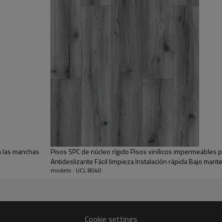
ional
 madera, con poco o ningún tiempo de preparación o aclimatación del subsuelo.
.
iltración y la suciedad o la erosión causada por sustancias químicas.
eador, una aspiradora o un limpiador con pH neutro.
cinas, baños, cuartos de niños y sótanos. Durabilidad comprobada en los hog
l.
 a las manchas
Pisos SPC de núcleo rígido Pisos vinílicos impermeables p
Antideslizante Fácil limpieza Instalación rápida Bajo man
modelo : UCL 8040
Cookie settings