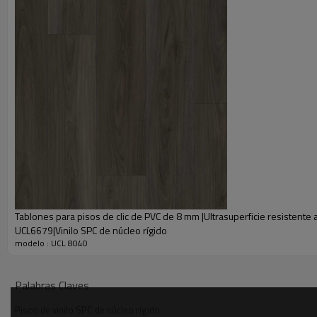
• Instálelo en un ambiente con clima controlado. Gran estabilidad dimens
• El diseño moderno en madera se ve y se siente realista.
• Fácil de instalar sobre superficies duras existentes, como hormigón o
• Los tablones encajables permiten la instalación sin el uso de adhesivos
• Adición de una capa UV especial para facilitar la limpieza y resistir la f
• Pisos fáciles de mantener, sin cera: simplemente límpielos con un trap
• Retardante de fuego
• La capa superior transparente proporciona mayor durabilidad.
• Los tablones son 100% impermeables, lo que los hace ideales para co
• El diseño libre de ftalatos es seguro para cualquier aplicación residencia
Tablones para pisos de clic de PVC de 8 mm |Ultrasuperficie resistente
UCL6679|Vinilo SPC de núcleo rígido
modelo : UCL 8040
Palabras Claves
Pisos de vinilo SPC de núcleo rígido