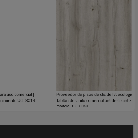
ares más ocupados
ara uso comercial |
Proveedor de pisos de clic de lvt ecológic
tenimiento UCL 8013
Tablón de vinilo comercial antideslizante
modelo : UCL 8040