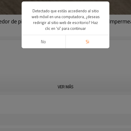
Detectado que estás accediendo al sitio
web móvil en una computadora, ¿deseas
veedor de pisos de PVC comercial impermeable Imperm
redirigir al sitio web de escritorio? Haz
clic en 'sí' para continuar
No
Si
VER MÁS