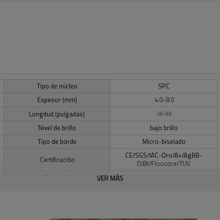
Tipo de núcleo
SPC
Espesor (mm)
4.0-8.0
Longitud (pulgadas)
36/48
Nivel de brillo
bajo brillo
Tipo de borde
Micro-biselado
CE/SGS/IAC-Oro/A+/AgBB-
Certificación
DiBt/Floocore/TUV
Absorción
Impermeable
VER MÁS