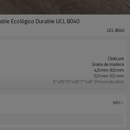
eable Ecológico Durable UCL 8040
UCL 8040
ClickLock
Grano de madera
4,0 mm-8,0 mm
0,3 mm-0,5 mm
6''x36''/6''x48''/7''x48'' (Personalizable)
EVA/IXPE
Impermeable/antideslizante/ignífugo/resistente a los arañazos
Libre
MÁS