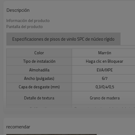
Descripción
Información del producto
Pantalla del producto
Especificaciones de pisos de vinilo SPC de núcleo rígido
Color
Marrón
Tipo de instalación
Haga clic en Bloquear
Almohadilla
EVA/IXPE
Ancho (pulgadas)
6/7
Capa de desgaste (mm)
0,3/0,4/0,5
Detalle de textura
Grano de madera
Calificación
Por encima/en/por debajo del nivel
Beneficios de los pisos de vinilo Rigid Core SPC
recomendar