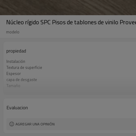
Núcleo rígido SPC Pisos de tablones de vinilo Pro
modelo
propiedad
Instalación
Textura de superficie
Espesor
capa de desgaste
Tamaño
UnderPad
Características
Formaldehído
Evaluacion
AGREGAR UNA OPINIÓN