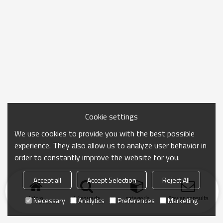
Cookie settings
We use cookies to provide you with the best possible
experience. They also allow us to analyze user behavior in
order to constantly improve the website for you.
Accept all
Accept Selection
Reject All
Inicio
búsqueda
categoría
Enviar consulta
Necessary
Analytics
Preferences
Marketing