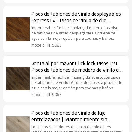
Pisos de tablones de vinilo desplegables
Express LVT Pisos de vinilo de clic
Fabricante de pisos de PVC | 6''x36''
Impermeable, fácil de limpiar y duradero. Los pisos
2.5/0.2 Instalación fácil de bricolaje
de tablones de vinilo desplegables a prueba de
agua son la mejor opción para cocinas y baños.
Mantenimiento sin esfuerzo HIF 9089
modelo:HIF 9089
Venta al por mayor Click lock Pisos LVT
Pisos de tablones de madera de vinilo de
lujo | Apartamento Casa Cocina
Impermeable, fácil de limpiar y duradero. Los pisos
Instalación rápida Bajo mantenimiento
de tablones de vinilo LVT desplegables a prueba de
agua son la mejor opción para cocinas y baños.
6''x36'' 2.5mm/0.2mm HIF 9066
modelo:HIF 9066
Pisos de tablones de vinilo de lujo
entrelazados | Mantenimiento sin
esfuerzo a prueba de fuego duradero a
Los pisos de tablones de vinilo desplegables
Ultrasurface incluyen un revestimiento permanente