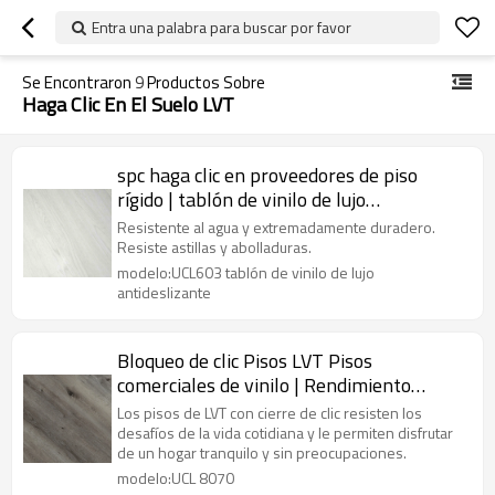
Entra una palabra para buscar por favor
Se Encontraron
9
Productos Sobre
Haga Clic En El Suelo LVT
spc haga clic en proveedores de piso
rígido | tablón de vinilo de lujo
antideslizante | UCL603 vinilo lvt para
Resistente al agua y extremadamente duradero.
uso comercial
Resiste astillas y abolladuras.
modelo:UCL603 tablón de vinilo de lujo
antideslizante
Bloqueo de clic Pisos LVT Pisos
comerciales de vinilo | Rendimiento
extremo Flexible Fácil clic No Heavy
Los pisos de LVT con cierre de clic resisten los
Metal UCL 8070
desafíos de la vida cotidiana y le permiten disfrutar
de un hogar tranquilo y sin preocupaciones.
modelo:UCL 8070