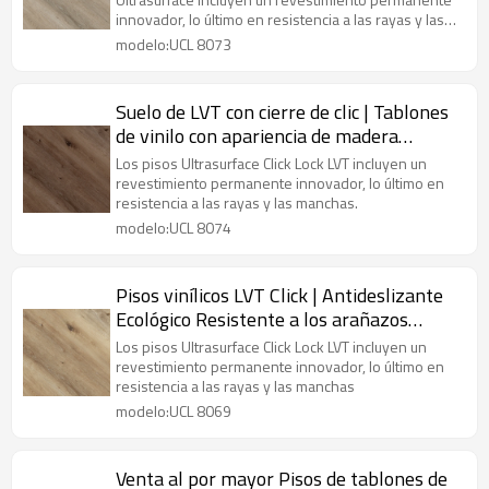
prueba de agua | Venta al por mayor
innovador, lo último en resistencia a las rayas y las
Durabilidad de grado comercial UCL 8073
manchas
modelo:UCL 8073
Suelo de LVT con cierre de clic | Tablones
de vinilo con apariencia de madera
Instalación fácil | Apartamento Villa Casa
Los pisos Ultrasurface Click Lock LVT incluyen un
Cocina UCL 8074
revestimiento permanente innovador, lo último en
resistencia a las rayas y las manchas.
modelo:UCL 8074
Pisos vinílicos LVT Click | Antideslizante
Ecológico Resistente a los arañazos
Resistente a las manchas | Pisos
Los pisos Ultrasurface Click Lock LVT incluyen un
impermeables de primera calidad
revestimiento permanente innovador, lo último en
resistencia a las rayas y las manchas
modelo:UCL 8069
Venta al por mayor Pisos de tablones de