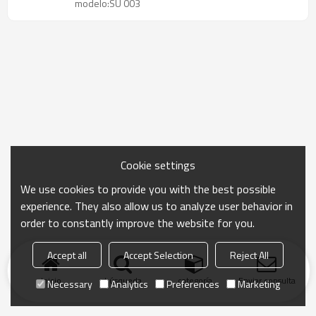
modelo:SU 003
Cookie settings
We use cookies to provide you with the best possible
experience. They also allow us to analyze user behavior in
order to constantly improve the website for you.
Accept all
Accept Selection
Reject All
Inicio
búsqueda
categoría
Enviar consulta
Necessary
Analytics
Preferences
Marketing