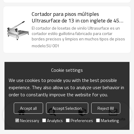
Cortador para pisos múltiples
Ultrasurface de 13 in con inglete de 45
grados Herramientas para la instalación
El cortador de losetas de vinilo Ultrasurface es un
de pisos de vinilo
cortador estilo guillotina fabricado para cortar
bordes precisos y limpios en muchos tipos de pisos
modelo:SU 001
Cookie settings
We use cookies to provide you with the best possible
experience. They also allow us to analyze user behavior in
order to constantly improve the website for you.
Accept all
Accept Selection
Reject All
Inicio
búsqueda
categoría
Enviar consulta
Necessary
Analytics
Preferences
Marketing