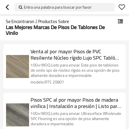
Entra una palabra para buscar por favor
Se Encontraron
2
Productos Sobre
Las Mejores Marcas De Pisos De Tablones De
Vinilo
Venta al por mayor Pisos de PVC
Resiliente Núcleo rígido Lujo SPC Tablón
de vinilo | Ecológico Resistente a las
100㎡MOQ.Listo para enviar. Este piso de tablones
manchas Fácil de limpiar Bajo
de vinilo spc de núcleo rígido es una opción de piso
altamente duradera e impermeable.
mantenimiento Libre de VOC RTS 20807
modelo:RTS 20807
Pisos SPC al por mayor Pisos de madera
vinílica | Instalación a presión | Listo para
enviar | Súper estabilidad IXPE Underpad
100㎡MOQ.Listo para enviar. Ultrasurface Wholesale
minimiza el sonido RTS 20804
SPC Flooring es una opción de piso altamente
duradera e impermeable.