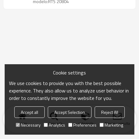
modelo:RTS 20804
Cookie settings
We use cookies to provide you with the best possible
experience. They also allow us to analyze user behavior in
order to constantly improve the website for you.
Accept all
Accept Selection
Reject All
Inicio
búsqueda
categoría
Enviar consulta
Necessary
Analytics
Preferences
Marketing