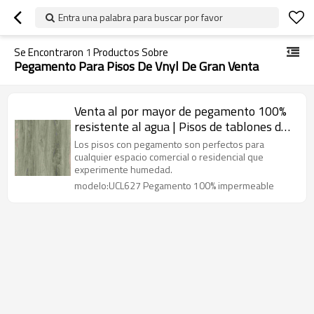
Entra una palabra para buscar por favor
Se Encontraron
1
Productos Sobre
Pegamento Para Pisos De Vnyl De Gran Venta
Venta al por mayor de pegamento 100%
resistente al agua | Pisos de tablones de
vinilo con pegamento de 2MM a la venta
Los pisos con pegamento son perfectos para
| Baldosas de vinilo baratas para uso
cualquier espacio comercial o residencial que
experimente humedad.
doméstico
modelo:UCL627 Pegamento 100% impermeable