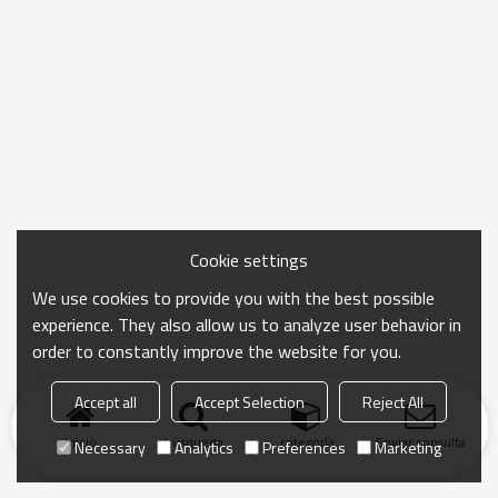
Cookie settings
We use cookies to provide you with the best possible
experience. They also allow us to analyze user behavior in
order to constantly improve the website for you.
Accept all
Accept Selection
Reject All
Inicio
búsqueda
categoría
Enviar consulta
Necessary
Analytics
Preferences
Marketing