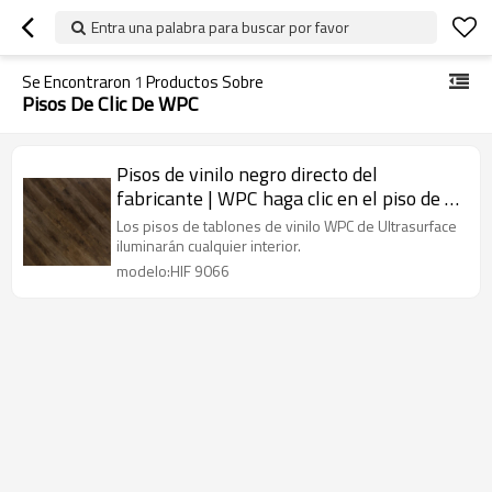
Entra una palabra para buscar por favor
Se Encontraron
1
Productos Sobre
Pisos De Clic De WPC
Pisos de vinilo negro directo del
fabricante | WPC haga clic en el piso de la
casa interior del hotel | Suelos de PVC al
Los pisos de tablones de vinilo WPC de Ultrasurface
por mayor que absorben el sonido HIF
iluminarán cualquier interior.
9066
modelo:HIF 9066