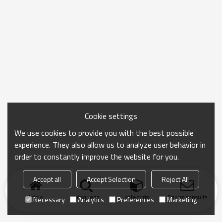
Cookie settings
We use cookies to provide you with the best possible
experience. They also allow us to analyze user behavior in
order to constantly improve the website for you.
Accept all
Accept Selection
Reject All
Inicio
búsqueda
categoría
Enviar consulta
Necessary
Analytics
Preferences
Marketing