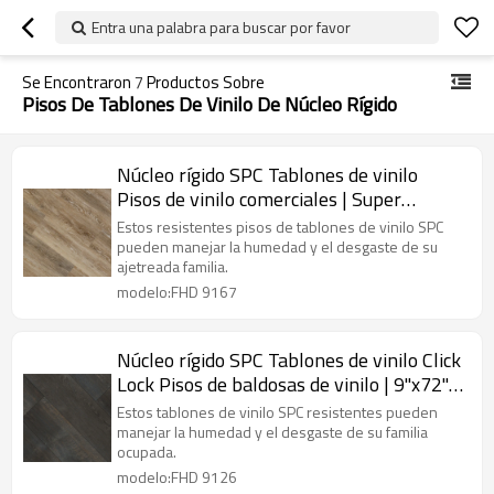
Entra una palabra para buscar por favor
Se Encontraron
7
Productos Sobre
Pisos De Tablones De Vinilo De Núcleo Rígido
Núcleo rígido SPC Tablones de vinilo
Pisos de vinilo comerciales | Super
Stability Easy Clean 6''x48'' 5,5 mm/0,5
Estos resistentes pisos de tablones de vinilo SPC
mm para uso comercial HDF 9167
pueden manejar la humedad y el desgaste de su
ajetreada familia.
modelo:FHD 9167
Núcleo rígido SPC Tablones de vinilo Click
Lock Pisos de baldosas de vinilo | 9''x72''
5,0 mm/0,5 mm Para uso comercial
Estos tablones de vinilo SPC resistentes pueden
Clásico Resistente a la decoloración
manejar la humedad y el desgaste de su familia
ocupada.
Resistente a las manchas HDF 9126
modelo:FHD 9126