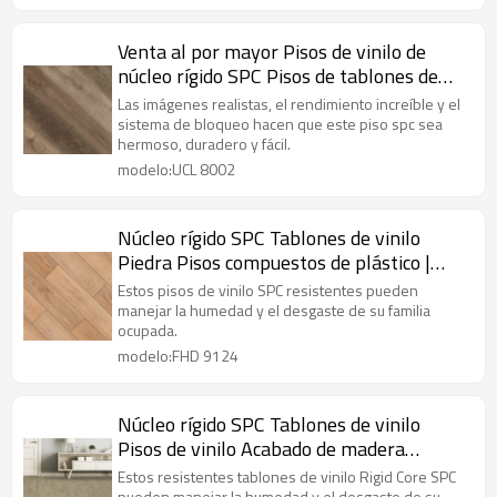
Venta al por mayor Pisos de vinilo de
núcleo rígido SPC Pisos de tablones de
vinilo | Tamaño personalizable |
Las imágenes realistas, el rendimiento increíble y el
Impermeable Ecológico Duradero A
sistema de bloqueo hacen que este piso spc sea
hermoso, duradero y fácil.
prueba de fuego Antideslizante UCL
modelo:UCL 8002
8002
Núcleo rígido SPC Tablones de vinilo
Piedra Pisos compuestos de plástico |
9''x72'' 6,5 mm/0,5 mm Para uso
Estos pisos de vinilo SPC resistentes pueden
comercial Moda HDF 9124
manejar la humedad y el desgaste de su familia
ocupada.
modelo:FHD 9124
Núcleo rígido SPC Tablones de vinilo
Pisos de vinilo Acabado de madera
Fabricante de pisos de PVC | VOC bajo de
Estos resistentes tablones de vinilo Rigid Core SPC
pueden manejar la humedad y el desgaste de su