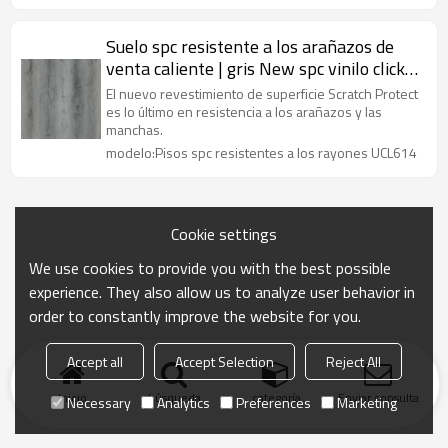
Suelo spc resistente a los arañazos de
venta caliente | gris New spc vinilo click
|luxury spc rigido para uso domestico
El nuevo revestimiento de superficie Scratch Protect
es lo último en resistencia a los arañazos y las
manchas.
modelo:Pisos spc resistentes a los rayones UCL614
Cookie settings
We use cookies to provide you with the best possible
experience. They also allow us to analyze user behavior in
order to constantly improve the website for you.
Accept all
Accept Selection
Reject All
Inicio
búsqueda
categoría
Enviar consulta
Necessary
Analytics
Preferences
Marketing