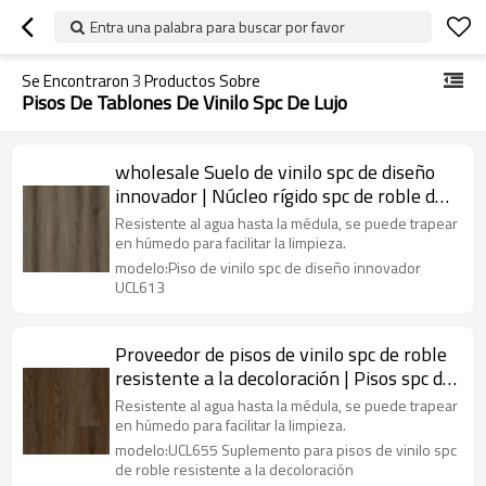
Entra una palabra para buscar por favor
Se Encontraron
3
Productos Sobre
Pisos De Tablones De Vinilo Spc De Lujo
wholesale Suelo de vinilo spc de diseño
innovador | Núcleo rígido spc de roble de
5 mm | Tablón de vinilo de 7 "x48" para
Resistente al agua hasta la médula, se puede trapear
oficina
en húmedo para facilitar la limpieza.
modelo:Piso de vinilo spc de diseño innovador
UCL613
Proveedor de pisos de vinilo spc de roble
resistente a la decoloración | Pisos spc de
nuevo diseño de 5 mm | Tablón rígido spc
Resistente al agua hasta la médula, se puede trapear
de 7 "x48" para oficina
en húmedo para facilitar la limpieza.
modelo:UCL655 Suplemento para pisos de vinilo spc
de roble resistente a la decoloración