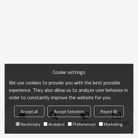
Cookie settings
We use cookies to provide you with the best possible
experience. They also allow us to analyze user behavior in
order to constantly improve the website for you.
Accept all
Accept Selection
Reject All
Inicio
búsqueda
categoría
Enviar consulta
Necessary
Analytics
Preferences
Marketing