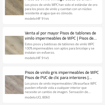
gama compuestas de madera y plástico |
Los pisos de vinilo WPC han sido el estándar de oro
Baldosas de suelo de vinilo cálido que
para los pisos de vinilo y cuentan con un núcleo
resistente al agua que es cómodo.
absorben el sonido HIF 9144
modelo:HIF 9144
Venta al por mayor Pisos de tablones de
vinilo impermeables de WPC | Pisos de
baldosas de vinilo de lujo | Fabricante de
Estos pisos y baldosas de tablones de vinilo WPC
pisos al por mayor Diseño innovador
100% impermeables son aptos para bricolaje y se
instalan sin esfuerzo.
Confort HIF 9145
modelo:HIF 9145
Pisos de vinilo gris impermeables de WPC
Pisos de PVC de clic para interiores |
Núcleo de plástico de madera que
Los pisos de vinilo impermeables Ultrasurface WPC
absorbe el sonido UCL 8060
pueden infundir vida a cualquier interior que
necesite un cambio de imagen. Sensación de
comodidad bajo los pies.
modelo:UCL 8060