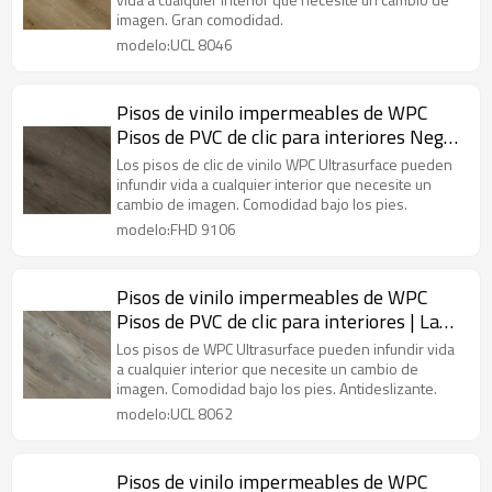
los arañazos UCL 8046
imagen. Gran comodidad.
modelo:UCL 8046
Pisos de vinilo impermeables de WPC
Pisos de PVC de clic para interiores Negro
| Resistencia a las manchas Comodidad
Los pisos de clic de vinilo WPC Ultrasurface pueden
Residencial Comercial HDF 9106
infundir vida a cualquier interior que necesite un
cambio de imagen. Comodidad bajo los pies.
modelo:FHD 9106
Pisos de vinilo impermeables de WPC
Pisos de PVC de clic para interiores | La
comodidad minimiza el sonido Bajo
Los pisos de WPC Ultrasurface pueden infundir vida
mantenimiento UCL 8062
a cualquier interior que necesite un cambio de
imagen. Comodidad bajo los pies. Antideslizante.
modelo:UCL 8062
Pisos de vinilo impermeables de WPC