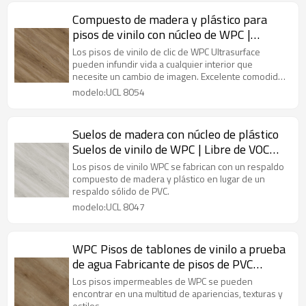
Compuesto de madera y plástico para
pisos de vinilo con núcleo de WPC |
Fabricante de pisos Pisos de tablones de
Los pisos de vinilo de clic de WPC Ultrasurface
PVC al por mayor | Impermeable para
pueden infundir vida a cualquier interior que
necesite un cambio de imagen. Excelente comodidad
niños
para los pies
modelo:UCL 8054
Suelos de madera con núcleo de plástico
Suelos de vinilo de WPC | Libre de VOC
Reciclable Residencial Comercial 100
Los pisos de vinilo WPC se fabrican con un respaldo
Impermeable
compuesto de madera y plástico en lugar de un
respaldo sólido de PVC.
modelo:UCL 8047
WPC Pisos de tablones de vinilo a prueba
de agua Fabricante de pisos de PVC
compuesto de plástico y madera | Confort
Los pisos impermeables de WPC se pueden
Duradero Antideslizante UCL 8042
encontrar en una multitud de apariencias, texturas y
estilos.