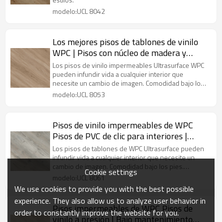
modelo:UCL 8042
Los mejores pisos de tablones de vinilo
WPC | Pisos con núcleo de madera y
plástico al por mayor | Apto para niños
Los pisos de vinilo impermeables Ultrasurface WPC
Impermeable Libre de VOC Reciclable
pueden infundir vida a cualquier interior que
necesite un cambio de imagen. Comodidad bajo los
pies.
modelo:UCL 8053
Pisos de vinilo impermeables de WPC
Pisos de PVC de clic para interiores |
Diseño innovador Estilo sensible No
Los pisos de tablones de WPC Ultrasurface pueden
Heavy Metal Easy DIY Install UCL 8061
infundir vida a cualquier interior que necesite un
cambio de imagen. Comodidad bajo los pies.
Cookie settings
Resistente a las manchas.
modelo:UCL 8061
We use cookies to provide you with the best possible
experience. They also allow us to analyze user behavior in
Pisos impermeables de WPC Pisos de
order to constantly improve the website for you.
vinilo a presión | Bajo mantenimiento