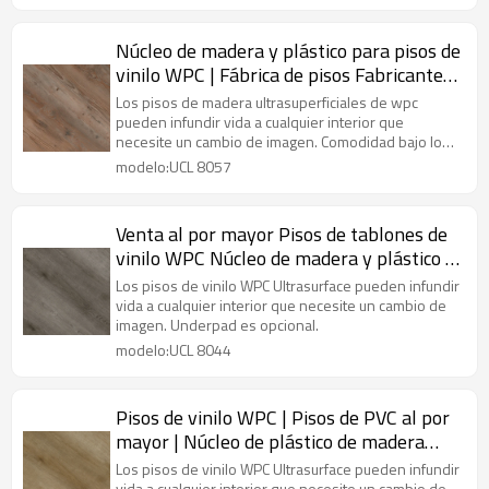
Núcleo de madera y plástico para pisos de
vinilo WPC | Fábrica de pisos Fabricante
Venta al por mayor Pisos de PVC | UCL
Los pisos de madera ultrasuperficiales de wpc
8057 impermeable para niños de gama
pueden infundir vida a cualquier interior que
necesite un cambio de imagen. Comodidad bajo los
alta
pies. Facil mantenimiento.
modelo:UCL 8057
Venta al por mayor Pisos de tablones de
vinilo WPC Núcleo de madera y plástico |
Fabricante de pisos de PVC | Duradero
Los pisos de vinilo WPC Ultrasurface pueden infundir
Impermeable Respetuoso con el medio
vida a cualquier interior que necesite un cambio de
imagen. Underpad es opcional.
ambiente Comodidad UCL 8044
modelo:UCL 8044
Pisos de vinilo WPC | Pisos de PVC al por
mayor | Núcleo de plástico de madera
para niños resistente al agua resistente a
Los pisos de vinilo WPC Ultrasurface pueden infundir
vida a cualquier interior que necesite un cambio de