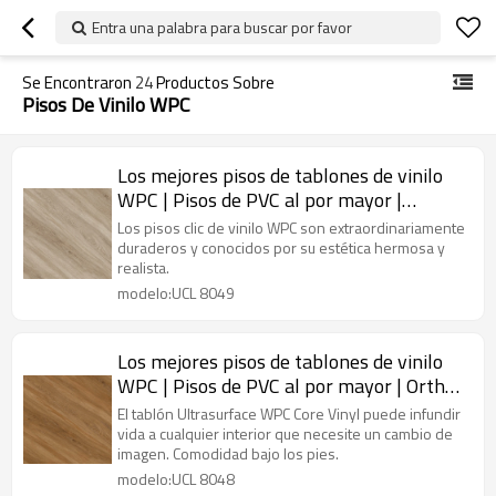
Entra una palabra para buscar por favor
Se Encontraron
24
Productos Sobre
Pisos De Vinilo WPC
Los mejores pisos de tablones de vinilo
WPC | Pisos de PVC al por mayor |
Comercial residencial sin metales
Los pisos clic de vinilo WPC son extraordinariamente
pesados sin ortoftalatos
duraderos y conocidos por su estética hermosa y
realista.
modelo:UCL 8049
Los mejores pisos de tablones de vinilo
WPC | Pisos de PVC al por mayor | Ortho
Phthalate Free Non Heavy Metal
El tablón Ultrasurface WPC Core Vinyl puede infundir
Residencial Comercial UCL 8048
vida a cualquier interior que necesite un cambio de
imagen. Comodidad bajo los pies.
modelo:UCL 8048