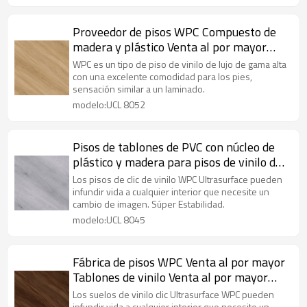
Proveedor de pisos WPC Compuesto de
madera y plástico Venta al por mayor
Pisos de vinilo | Libre de VOC Reciclable
WPC es un tipo de piso de vinilo de lujo de gama alta
Apto para niños UCL 8052
con una excelente comodidad para los pies,
sensación similar a un laminado.
modelo:UCL 8052
Pisos de tablones de PVC con núcleo de
plástico y madera para pisos de vinilo de
WPC | Clásico absorbente de sonido fácil
Los pisos de clic de vinilo WPC Ultrasurface pueden
de limpiar | Oficina Sala de estar Casa
infundir vida a cualquier interior que necesite un
cambio de imagen. Súper Estabilidad.
modelo:UCL 8045
Fábrica de pisos WPC Venta al por mayor
Tablones de vinilo Venta al por mayor
Pisos de madera con núcleo de plástico |
Los suelos de vinilo clic Ultrasurface WPC pueden
infundir vida a cualquier interior que necesite un