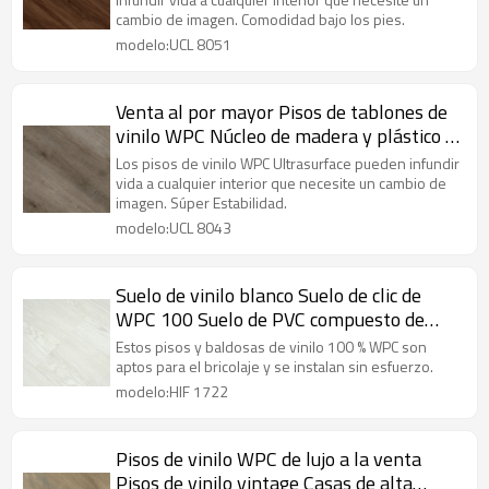
Antideslizante a prueba de fuego Bajo
cambio de imagen. Comodidad bajo los pies.
mantenimiento UCL 8051
modelo:UCL 8051
Venta al por mayor Pisos de tablones de
vinilo WPC Núcleo de madera y plástico |
Fabricante de pisos de PVC | Duradero
Los pisos de vinilo WPC Ultrasurface pueden infundir
Impermeable Respetuoso con el medio
vida a cualquier interior que necesite un cambio de
imagen. Súper Estabilidad.
ambiente Comodidad UCL 8043
modelo:UCL 8043
Suelo de vinilo blanco Suelo de clic de
WPC 100 Suelo de PVC compuesto de
plástico de madera impermeable para
Estos pisos y baldosas de vinilo 100 % WPC son
interiores | Salón Casa HIF 1722
aptos para el bricolaje y se instalan sin esfuerzo.
modelo:HIF 1722
Pisos de vinilo WPC de lujo a la venta
Pisos de vinilo vintage Casas de alta