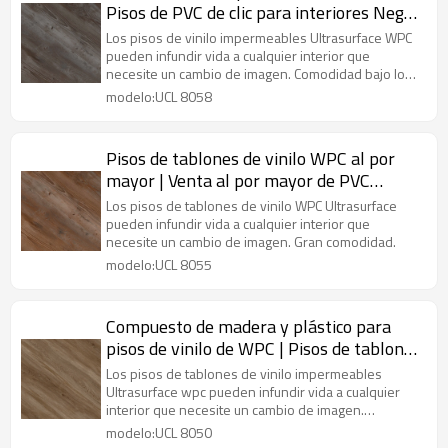
Pisos de PVC de clic para interiores Negro
| Resistencia a las manchas Comfort
Los pisos de vinilo impermeables Ultrasurface WPC
House Sótano UCL 8058
pueden infundir vida a cualquier interior que
necesite un cambio de imagen. Comodidad bajo los
pies.
modelo:UCL 8058
Pisos de tablones de vinilo WPC al por
mayor | Venta al por mayor de PVC
directo del fabricante | cuarto de lavado
Los pisos de tablones de vinilo WPC Ultrasurface
Extreme Performance Sensible Style
pueden infundir vida a cualquier interior que
necesite un cambio de imagen. Gran comodidad.
UCL 8055
modelo:UCL 8055
Compuesto de madera y plástico para
pisos de vinilo de WPC | Pisos de tablones
de PVC | Apartamento Oficina Hotel
Los pisos de tablones de vinilo impermeables
Dormitorio Cocina Residencial Comercial
Ultrasurface wpc pueden infundir vida a cualquier
interior que necesite un cambio de imagen.
UCL 8050
Comodidad bajo los pies.
modelo:UCL 8050