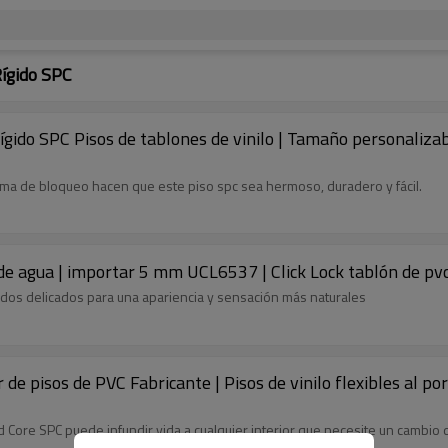
Rígido SPC
 rígido SPC Pisos de tablones de vinilo | Tamaño personali
stema de bloqueo hacen que este piso spc sea hermoso, duradero y fácil.
a de agua | importar 5 mm UCL6537 | Click Lock tablón de pv
udos delicados para una apariencia y sensación más naturales
r de pisos de PVC Fabricante | Pisos de vinilo flexibles al
d Core SPC puede infundir vida a cualquier interior que necesite un cambio