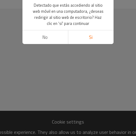
Detectado que estás accediendo al sitio
web móvil en una computadora, ¿deseas
redirigir al sitio web de escritorio? Haz
clic en 'sí' para continuar
No
Si
Cookie settings
sible experience. They also allow us to analyze user behavior in 