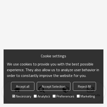
Cookie settings
We use cookies to provide you with the best possible
experience. They also allow us to analyze user behavior in
order to constantly improve the website for you.
Accept all
Accept Selection
Reject All
Inicio
búsqueda
categoría
Enviar consulta
Necessary
Analytics
Preferences
Marketing