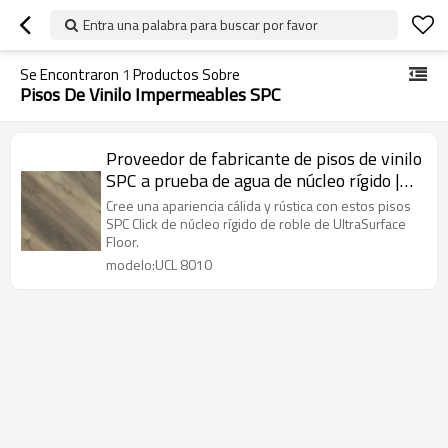
Entra una palabra para buscar por favor
Se Encontraron
1
Productos Sobre
Pisos De Vinilo Impermeables SPC
Proveedor de fabricante de pisos de vinilo
SPC a prueba de agua de núcleo rígido |
Roble Diseño Easy Clean Super Stability
Cree una apariencia cálida y rústica con estos pisos
Easy Clean UCL 8010
SPC Click de núcleo rígido de roble de UltraSurface
Floor.
modelo:UCL 8010