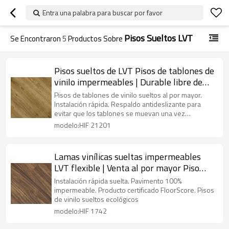
Entra una palabra para buscar por favor
Pisos Sueltos LVT
Se Encontraron
5
Productos Sobre
Pisos sueltos de LVT Pisos de tablones de
vinilo impermeables | Durable libre de
COV resistente a la decoloración |
Pisos de tablones de vinilo sueltos al por mayor.
Fabricante de pisos de PVC HIF 21201
Instalación rápida. Respaldo antideslizante para
evitar que los tablones se muevan una vez
colocados.
modelo:HIF 21201
Lamas vinílicas sueltas impermeables
LVT flexible | Venta al por mayor Piso
PVC 7''x48'' 5mm | Floorscore Reciclable
Instalación rápida suelta. Pavimento 100%
Fácil Instalación HIF 1742
impermeable. Producto certificado FloorScore. Pisos
de vinilo sueltos ecológicos
modelo:HIF 1742