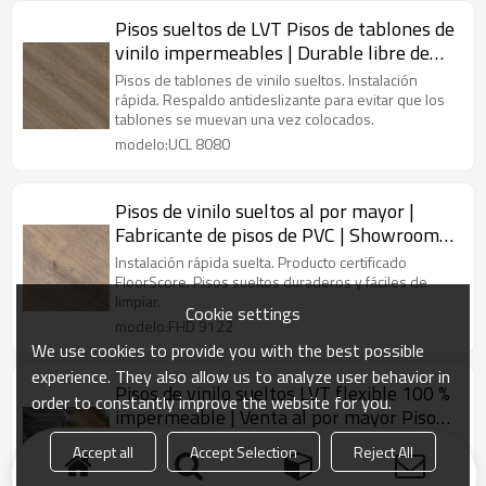
Pisos sueltos de LVT Pisos de tablones de
vinilo impermeables | Durable libre de
COV resistente a la decoloración |
Pisos de tablones de vinilo sueltos. Instalación
Fabricante de pisos de PVC UCL 8080
rápida. Respaldo antideslizante para evitar que los
tablones se muevan una vez colocados.
modelo:UCL 8080
Pisos de vinilo sueltos al por mayor |
Fabricante de pisos de PVC | Showroom
de tienda comercial | Durable
Instalación rápida suelta. Producto certificado
Antideslizante Flexible HDF 9122
FloorScore. Pisos sueltos duraderos y fáciles de
limpiar.
Cookie settings
modelo:FHD 9122
We use cookies to provide you with the best possible
experience. They also allow us to analyze user behavior in
Pisos de vinilo sueltos LVT flexible 100 %
order to constantly improve the website for you.
impermeable | Venta al por mayor Piso
PVC 7''x48'' 5mm | Floorscore Reciclable
Instalación rápida suelta. 100% impermeable.
Accept all
Accept Selection
Reject All
Fácil Instalación HIF 20461
Producto certificado FloorScore. Pisos de vinilo
sueltos ecológicos