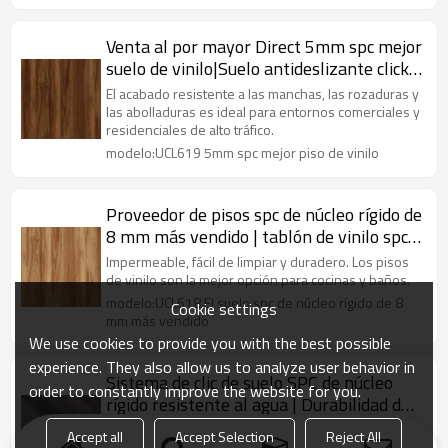
Venta al por mayor Direct 5mm spc mejor
suelo de vinilo|Suelo antideslizante click
spc|piso rígido de vinilo para baño spc
El acabado resistente a las manchas, las rozaduras y
las abolladuras es ideal para entornos comerciales y
residenciales de alto tráfico.
modelo:UCL619 5mm spc mejor piso de vinilo
Proveedor de pisos spc de núcleo rígido de
8 mm más vendido | tablón de vinilo spc
impermeable de roble marrón | pisos de
Impermeable, fácil de limpiar y duradero. Los pisos
vinilo de cocina spc
de vinilo son la mejor opción para cocinas y baños.
modelo:UCL618 El suelo spc de núcleo rígido de 8
Cookie settings
mm más vendido
We use cookies to provide you with the best possible
experience. They also allow us to analyze user behavior in
Sistema de clic de suelo SPC de núcleo
order to constantly improve the website for you.
rígido resistente al agua | Durabilidad de
grado comercial Rendimiento extremo
Este piso de tablones de vinilo Rigid Core SPC puede
Accept all
Accept Selection
Reject All
infundir vida a cualquier interior que necesite un