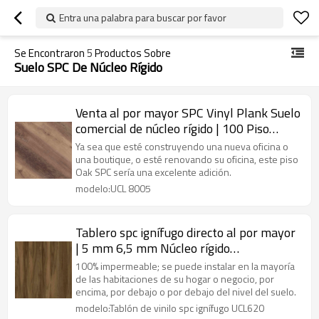
Entra una palabra para buscar por favor
Se Encontraron
5
Productos Sobre
Suelo SPC De Núcleo Rígido
Venta al por mayor SPC Vinyl Plank Suelo
comercial de núcleo rígido | 100 Piso
Flotante Impermeable Estilo Sensible
Ya sea que esté construyendo una nueva oficina o
Diseño Innovador UCL 8005
una boutique, o esté renovando su oficina, este piso
Oak SPC sería una excelente adición.
modelo:UCL 8005
Tablero spc ignífugo directo al por mayor
| 5 mm 6,5 mm Núcleo rígido
antiarañazos Haga clic | SPC a prueba de
100% impermeable; se puede instalar en la mayoría
agua para uso doméstico
de las habitaciones de su hogar o negocio, por
encima, por debajo o por debajo del nivel del suelo.
modelo:Tablón de vinilo spc ignífugo UCL620