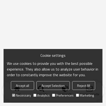
Cookie settings
We use cookies to provide you with the best possible
experience. They also allow us to analyze user behavior in
order to constantly improve the website for you.
Accept all
Accept Selection
Reject All
Inicio
búsqueda
categoría
Enviar consulta
Necessary
Analytics
Preferences
Marketing