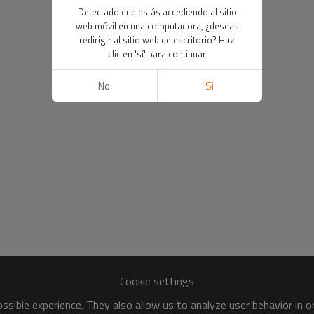
Detectado que estás accediendo al sitio
web móvil en una computadora, ¿deseas
redirigir al sitio web de escritorio? Haz
clic en 'sí' para continuar
No
Si
Cookie settings
sible experience. They also allow us to analyze user behavior in 