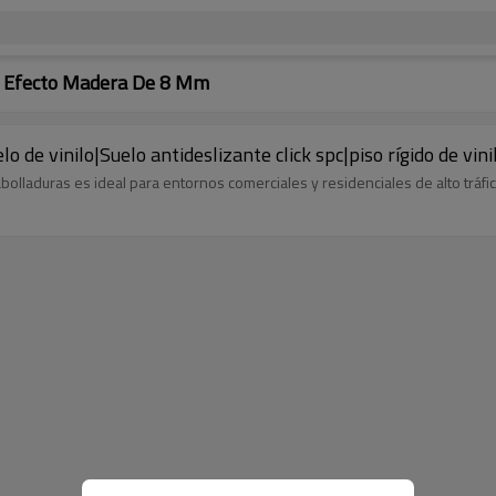
do Efecto Madera De 8 Mm
 de vinilo|Suelo antideslizante click spc|piso rígido de vin
bolladuras es ideal para entornos comerciales y residenciales de alto tráfic