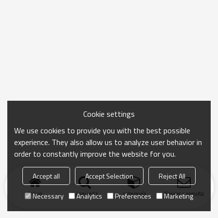
Cookie settings
We use cookies to provide you with the best possible
experience. They also allow us to analyze user behavior in
order to constantly improve the website for you.
Accept all
Accept Selection
Reject All
Inicio
búsqueda
categoría
Enviar consulta
Necessary
Analytics
Preferences
Marketing