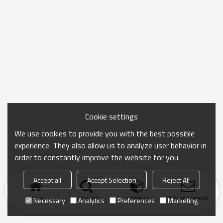
Cookie settings
We use cookies to provide you with the best possible
experience. They also allow us to analyze user behavior in
order to constantly improve the website for you.
Accept all
Accept Selection
Reject All
Inicio
búsqueda
categoría
Enviar consulta
Necessary
Analytics
Preferences
Marketing