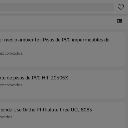
 el medio ambiente | Pisos de PVC impermeables de
vez colocados.
cante de pisos de PVC HIF 20506X
vez colocados.
| Tienda Use Ortho Phthalate Free UCL 8085
locados.