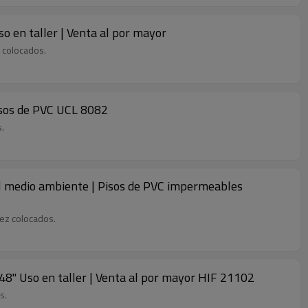
Uso en taller | Venta al por mayor
z colocados.
pisos de PVC UCL 8082
s.
 el medio ambiente | Pisos de PVC impermeables
vez colocados.
x48'' Uso en taller | Venta al por mayor HIF 21102
s.