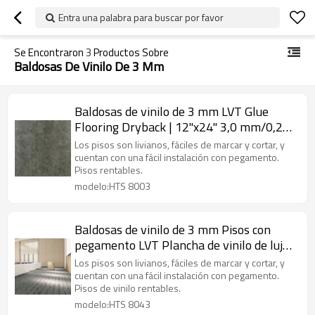
Entra una palabra para buscar por favor
Se Encontraron
3
Productos Sobre
Baldosas De Vinilo De 3 Mm
Baldosas de vinilo de 3 mm LVT Glue
Flooring Dryback | 12''x24'' 3,0 mm/0,2
mm Ideal para cocina Bajo VOC HTS 8003
Los pisos son livianos, fáciles de marcar y cortar, y
cuentan con una fácil instalación con pegamento.
Pisos rentables.
modelo:HTS 8003
Baldosas de vinilo de 3 mm Pisos con
pegamento LVT Plancha de vinilo de lujo
LVP | Costo de la habitación de los niños
Los pisos son livianos, fáciles de marcar y cortar, y
Asequible12''x24'' 3.0mm/0.2mm
cuentan con una fácil instalación con pegamento.
Pisos de vinilo rentables.
Económico
modelo:HTS 8043