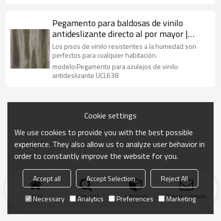
Pegamento para baldosas de vinilo
antideslizante directo al por mayor |
Pisos con efecto de madera de 2 mm y 3
Los pisos de vinilo resistentes a la humedad son
mm | Pisos de tablones de vinilo de lujo
perfectos para cualquier habitación.
para cocina
modelo:Pegamento para azulejos de vinilo
antideslizante UCL638
Cookie settings
We use cookies to provide you with the best possible
experience. They also allow us to analyze user behavior in
order to constantly improve the website for you.
Accept all
Accept Selection
Reject All
Inicio
búsqueda
categoría
Enviar consulta
Necessary
Analytics
Preferences
Marketing