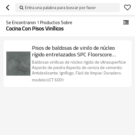
Entra una palabra para buscar por favor
Se Encontraron
1
Productos Sobre
Cocina Con Pisos Vinílicos
Pisos de baldosas de vinilo de núcleo
rígido entrelazados SPC Floorscore
Cemento Ash Look Antideslizante Precio
Baldosas vinílicas de núcleo rígido de ultrasuperficie
al por mayor UCT 6001
Aspecto de piedra Aspecto de ceniza de cemento.
Antideslizante. Ignífugo. Fácil de limpiar. Duradero.
modelo:UCT 6001