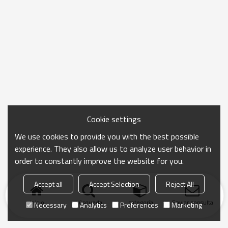
Cookie settings
We use cookies to provide you with the best possible
experience. They also allow us to analyze user behavior in
order to constantly improve the website for you.
Accept all
Accept Selection
Reject All
Inicio
búsqueda
categoría
Enviar consulta
Necessary
Analytics
Preferences
Marketing