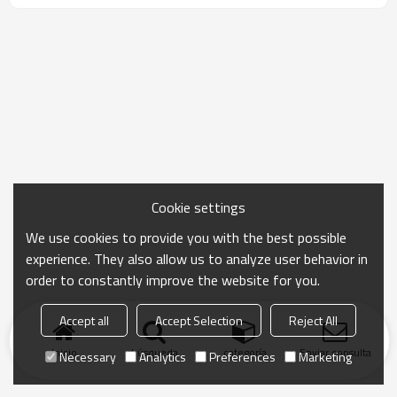
Cookie settings
We use cookies to provide you with the best possible
experience. They also allow us to analyze user behavior in
order to constantly improve the website for you.
Accept all
Accept Selection
Reject All
Inicio
búsqueda
categoría
Enviar consulta
Necessary
Analytics
Preferences
Marketing