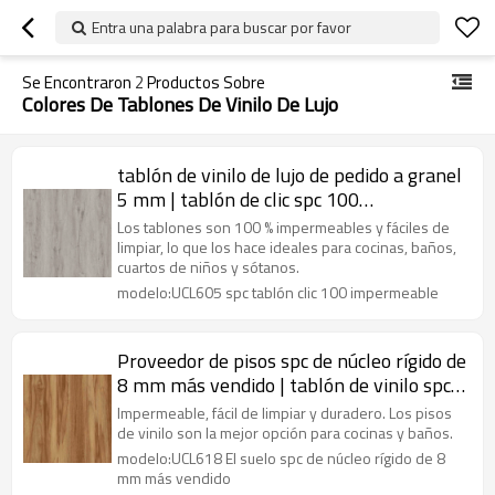
Entra una palabra para buscar por favor
Se Encontraron
2
Productos Sobre
Colores De Tablones De Vinilo De Lujo
tablón de vinilo de lujo de pedido a granel
5 mm | tablón de clic spc 100
impermeable | vinilo lvt gris de la mejor
Los tablones son 100 % impermeables y fáciles de
calidad
limpiar, lo que los hace ideales para cocinas, baños,
cuartos de niños y sótanos.
modelo:UCL605 spc tablón clic 100 impermeable
Proveedor de pisos spc de núcleo rígido de
8 mm más vendido | tablón de vinilo spc
impermeable de roble marrón | pisos de
Impermeable, fácil de limpiar y duradero. Los pisos
vinilo de cocina spc
de vinilo son la mejor opción para cocinas y baños.
modelo:UCL618 El suelo spc de núcleo rígido de 8
mm más vendido