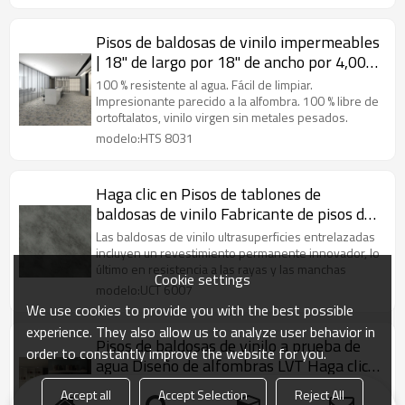
Pisos de baldosas de vinilo impermeables
| 18" de largo por 18" de ancho por 4,00
mm de espesor | Ultrasurface LVT Haga
100 % resistente al agua. Fácil de limpiar.
clic en Pisos de vinilo Alfombra Diseño
Impresionante parecido a la alfombra. 100 % libre de
ortoftalatos, vinilo virgen sin metales pesados.
HTS 8031
modelo:HTS 8031
Haga clic en Pisos de tablones de
baldosas de vinilo Fabricante de pisos de
vinilo China | Antideslizante Stone
Las baldosas de vinilo ultrasuperficies entrelazadas
Design Concrete Look UCT 6007
incluyen un revestimiento permanente innovador, lo
último en resistencia a las rayas y las manchas
Cookie settings
modelo:UCT 6007
We use cookies to provide you with the best possible
experience. They also allow us to analyze user behavior in
Pisos de baldosas de vinilo a prueba de
order to constantly improve the website for you.
agua Diseño de alfombras LVT Haga clic
en Pisos de vinilo | Instalación Rápida
Este piso de baldosas de vinilo clic puede infundir
Accept all
Accept Selection
Reject All
vida a cualquier espacio que necesite un cambio de