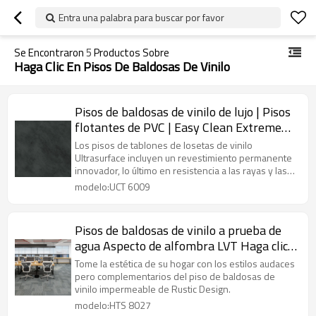
Entra una palabra para buscar por favor
Se Encontraron
5
Productos Sobre
Haga Clic En Pisos De Baldosas De Vinilo
Pisos de baldosas de vinilo de lujo | Pisos
flotantes de PVC | Easy Clean Extreme
Performance Fir Proof Black Stone UCT
Los pisos de tablones de losetas de vinilo
6009
Ultrasurface incluyen un revestimiento permanente
innovador, lo último en resistencia a las rayas y las
manchas
modelo:UCT 6009
Pisos de baldosas de vinilo a prueba de
agua Aspecto de alfombra LVT Haga clic
en Pisos de vinilo | 24''x24''
Tome la estética de su hogar con los estilos audaces
4.2mm/0.3mm Pet Friendly Kid Friendly
pero complementarios del piso de baldosas de
vinilo impermeable de Rustic Design.
Ortho ftalato libre HTS 8027
modelo:HTS 8027