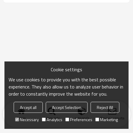
Cookie settings
We use cookies to provide you with the best possible
experience. They also allow us to analyze user behavior in
order to constantly improve the website for you.
Accept all
Accept Selection
Reject All
Inicio
búsqueda
categoría
Enviar consulta
Necessary
Analytics
Preferences
Marketing