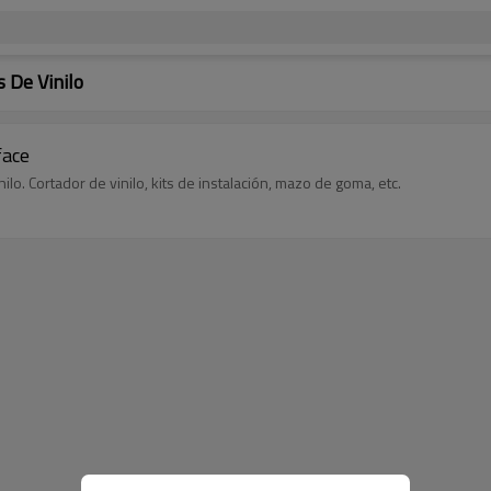
s De Vinilo
face
lo. Cortador de vinilo, kits de instalación, mazo de goma, etc.