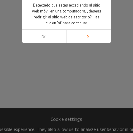
Detectado que estás accediendo al sitio
web móvil en una computadora, ¿deseas
redirigir al sitio web de escritorio? Haz
clic en 'sí' para continuar
No
Si
Cookie settings
sible experience. They also allow us to analyze user behavior in 