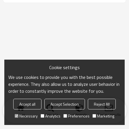
Cookie settings
We use cookies to provide you with the best possible
experience. They also allow us to analyze user behavior in
order to constantly improve the website for you.
Accept all
Accept Selection
Reject All
Inicio
búsqueda
categoría
Enviar consulta
Necessary
Analytics
Preferences
Marketing