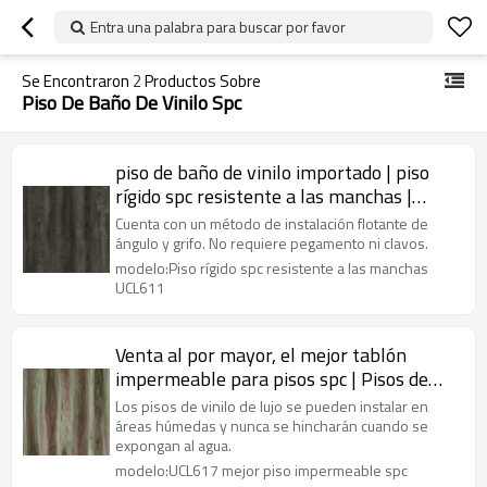
Entra una palabra para buscar por favor
Se Encontraron
2
Productos Sobre
Piso De Baño De Vinilo Spc
piso de baño de vinilo importado | piso
rígido spc resistente a las manchas |
tablón de vinilo de lujo de color claro
Cuenta con un método de instalación flotante de
ángulo y grifo. No requiere pegamento ni clavos.
modelo:Piso rígido spc resistente a las manchas
UCL611
Venta al por mayor, el mejor tablón
impermeable para pisos spc | Pisos de
vinilo de alta calidad de 5 mm | Núcleo
Los pisos de vinilo de lujo se pueden instalar en
rígido para uso comercial
áreas húmedas y nunca se hincharán cuando se
expongan al agua.
modelo:UCL617 mejor piso impermeable spc