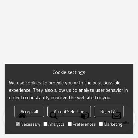
Cookie settings
We use cookies to provide you with the best possible
experience. They also allow us to analyze user behavior in
order to constantly improve the website for you.
Accept all
Accept Selection
Reject All
Inicio
búsqueda
categoría
Enviar consulta
Necessary
Analytics
Preferences
Marketing