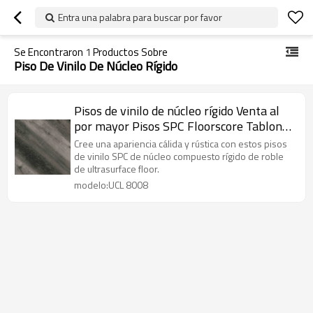
Entra una palabra para buscar por favor
Se Encontraron
1
Productos Sobre
Piso De Vinilo De Núcleo Rígido
Pisos de vinilo de núcleo rígido Venta al
por mayor Pisos SPC Floorscore Tablones
de vinilo de lujo | Avanzado Ultra Moda
Cree una apariencia cálida y rústica con estos pisos
Durabilidad de grado comercial UCL 8008
de vinilo SPC de núcleo compuesto rígido de roble
de ultrasurface floor.
modelo:UCL 8008