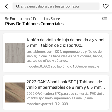
Entra una palabra para buscar por favor
Se Encontraron
2
Productos Sobre
Pisos De Tablones Comerciales
tablón de vinilo de lujo de pedido a granel
5 mm | tablón de clic spc 100
impermeable | vinilo lvt gris de la mejor
Los tablones son 100 % impermeables y fáciles de
calidad
limpiar, lo que los hace ideales para cocinas, baños,
cuartos de niños y sótanos.
modelo:UCL605 spc tablón clic 100 impermeable
2022 OAK Wood Look SPC | Tablones de
vinilo impermeables de 8 mm y 6,5 mm |
Exportación de pisos de pvc UCL21008
2022 OAK madera SPC para uso comercial PVC vinilo
Ppanks spc suelo impermeable 8mm 6,5mm
modelo:exportar UCL21008