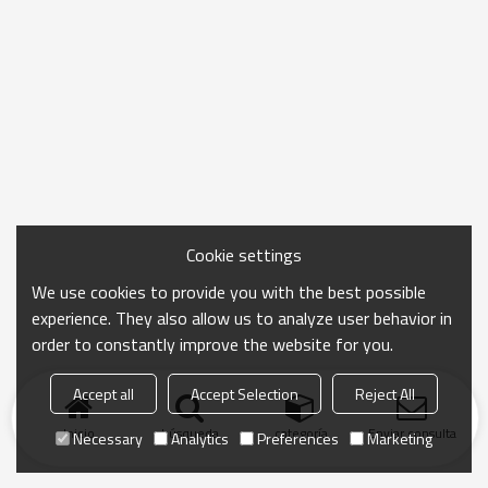
Cookie settings
We use cookies to provide you with the best possible
experience. They also allow us to analyze user behavior in
order to constantly improve the website for you.
Accept all
Accept Selection
Reject All
Inicio
búsqueda
categoría
Enviar consulta
Necessary
Analytics
Preferences
Marketing