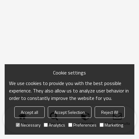
Cookie settings
We use cookies to provide you with the best possible
experience. They also allow us to analyze user behavior in
order to constantly improve the website for you.
Accept all
Accept Selection
Reject All
Inicio
búsqueda
categoría
Enviar consulta
Necessary
Analytics
Preferences
Marketing