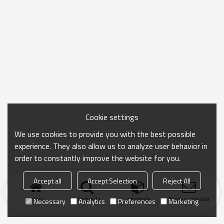
Cookie settings
We use cookies to provide you with the best possible
experience. They also allow us to analyze user behavior in
order to constantly improve the website for you.
Accept all
Accept Selection
Reject All
Inicio
búsqueda
categoría
Enviar consulta
Necessary
Analytics
Preferences
Marketing