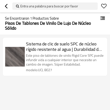
Entra una palabra para buscar por favor
Se Encontraron
1
Productos Sobre
Pisos De Tablones De Vinilo De Lujo De Núcleo
Sólido
Sistema de clic de suelo SPC de núcleo
rígido resistente al agua | Durabilidad de
grado comercial Rendimiento extremo
Este piso de tablones de vinilo Rigid Core SPC puede
Fácil instalación de bricolaje
infundir vida a cualquier interior que necesite un
cambio de imagen. Súper Estabilidad.
Mantenimiento sin esfuerzo UCL 8027
modelo:UCL 8027