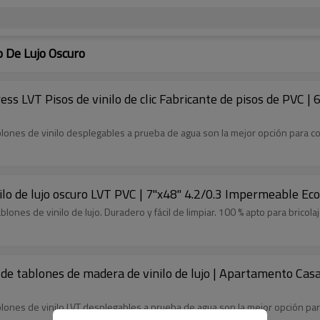
o De Lujo Oscuro
s LVT Pisos de vinilo de clic Fabricante de pisos de PVC | 6''
ablones de vinilo desplegables a prueba de agua son la mejor opción para c
nilo de lujo oscuro LVT PVC | 7''x48'' 4.2/0.3 Impermeable E
blones de vinilo de lujo. Duradero y fácil de limpiar. 100 % apto para bricolaj
 de tablones de madera de vinilo de lujo | Apartamento Casa
ablones de vinilo LVT desplegables a prueba de agua son la mejor opción pa