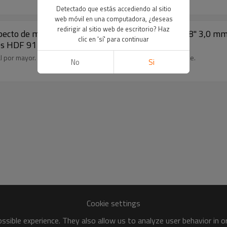
Detectado que estás accediendo al sitio
web móvil en una computadora, ¿deseas
redirigir al sitio web de escritorio? Haz
specto de madera y tablones de vinilo de lujo | 7''x48'' 3,0
clic en 'sí' para continuar
zos HDF 9114
por mayor. Duradero y fácil de limpiar. 100 % apto para bricolaje.
No
Si
Cookie settings
sible experience. They also allow us to analyze user behavior in 