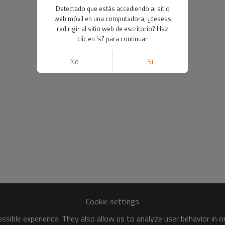
Detectado que estás accediendo al sitio
web móvil en una computadora, ¿deseas
redirigir al sitio web de escritorio? Haz
clic en 'sí' para continuar
No
Si
Cookie settings
sible experience. They also allow us to analyze user behavior in 