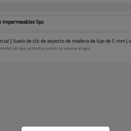
lo Impermeables Spc
ial | Suelo de clic de aspecto de madera de lujo de 5 mm | 
húmedas sin que se hinche cuando se expone al agua.