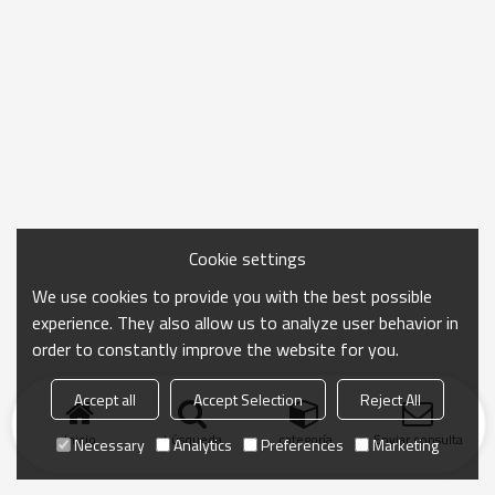
Cookie settings
We use cookies to provide you with the best possible
experience. They also allow us to analyze user behavior in
order to constantly improve the website for you.
Accept all
Accept Selection
Reject All
Inicio
búsqueda
categoría
Enviar consulta
Necessary
Analytics
Preferences
Marketing