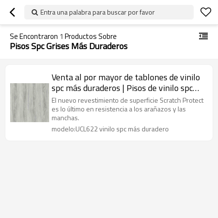
Entra una palabra para buscar por favor
Se Encontraron
1
Productos Sobre
Pisos Spc Grises Más Duraderos
Venta al por mayor de tablones de vinilo
spc más duraderos | Pisos de vinilo spc
con apariencia de madera de 5 mm y 6
El nuevo revestimiento de superficie Scratch Protect
mm | Pisos de clic spc en el baño
es lo último en resistencia a los arañazos y las
manchas.
modelo:UCL622 vinilo spc más duradero