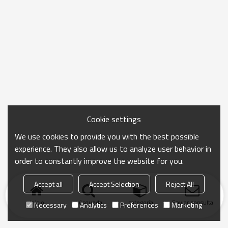
Cookie settings
We use cookies to provide you with the best possible
experience. They also allow us to analyze user behavior in
order to constantly improve the website for you.
Accept all
Accept Selection
Reject All
Inicio
búsqueda
categoría
Enviar consulta
Necessary
Analytics
Preferences
Marketing