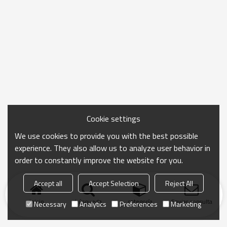
Cookie settings
We use cookies to provide you with the best possible
experience. They also allow us to analyze user behavior in
order to constantly improve the website for you.
Accept all
Accept Selection
Reject All
Inicio
búsqueda
categoría
Enviar consulta
Necessary
Analytics
Preferences
Marketing